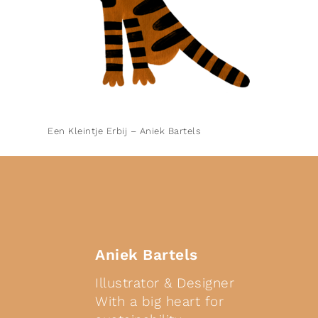
Een Kleintje Erbij – Aniek Bartels
Aniek Bartels
Illustrator & Designer
With a big heart for